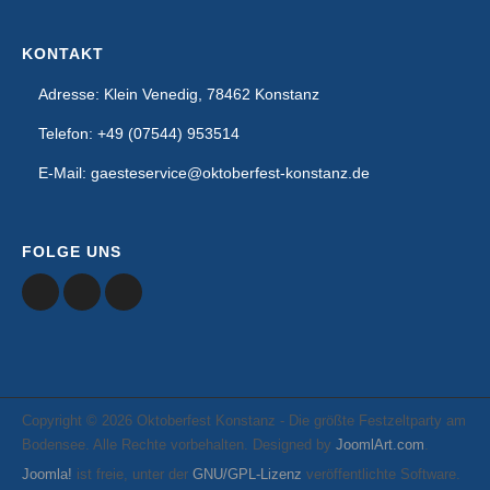
KONTAKT
Adresse: Klein Venedig, 78462 Konstanz
Telefon: +49 (07544) 953514
E-Mail: gaesteservice@oktoberfest-konstanz.de
FOLGE UNS
Copyright © 2026 Oktoberfest Konstanz - Die größte Festzeltparty am
Bodensee. Alle Rechte vorbehalten. Designed by
JoomlArt.com
.
Joomla!
ist freie, unter der
GNU/GPL-Lizenz
veröffentlichte Software.